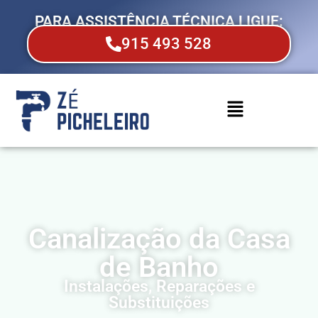
PARA ASSISTÊNCIA TÉCNICA LIGUE:
915 493 528
Canalização da Casa
de Banho
Instalações, Reparações e
Substituições